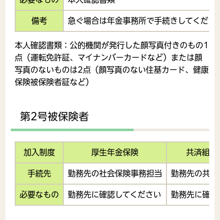
備考
急ぐ場合は年金事務所で手続きしてくださ
本人確認書類
：公的機関が発行した顔写真付きのもの1
点（運転免許証、マイナンバーカードなど）または顔
写真のないものは2点（顔写真のない住基カード、健康
保険被保険者証など）
第2号被保険者
加入制度
厚生年金保険
共済組合
手続先
勤務先の社会保険事務担当
勤務先の共済
必要なもの
勤務先に確認してください
勤務先に確認