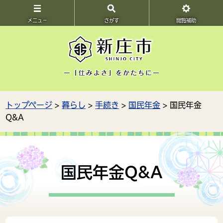
メニュ－
さがす
閲覧補助
トップページ
>
暮らし
>
手続き
>
国民年金
> 国民年金
Q&A
国民年金Q&A