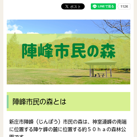
陣峰市民の森とは
新庄市陣峰（じんぽう）市民の森は、神室連峰の南端
に位置する陣ケ峰の麓に位置する約５０ｈａの森林公
園です。