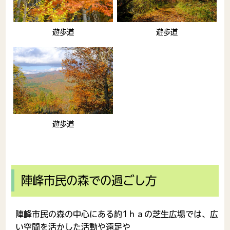
遊歩道
遊歩道
遊歩道
陣峰市民の森での過ごし方
陣峰市民の森の中心にある約1ｈａの芝生広場では、広
い空間を活かした活動や遠足や