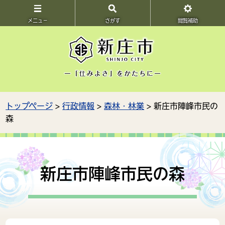
メニュ－
さがす
閲覧補助
トップページ
>
行政情報
>
森林・林業
> 新庄市陣峰市民の
森
新庄市陣峰市民の森