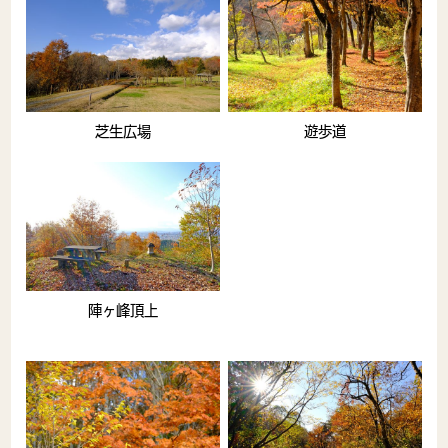
芝生広場
遊歩道
陣ヶ峰頂上