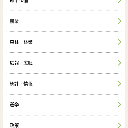
都市整備
農業
森林・林業
広報・広聴
統計・情報
選挙
政策