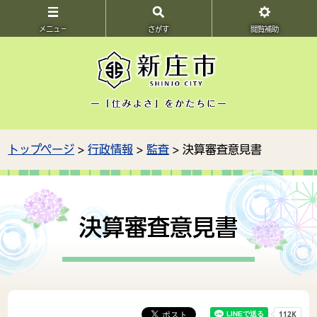
メニュ－
さがす
閲覧補助
トップページ
>
行政情報
>
監査
> 決算審査意見書
決算審査意見書