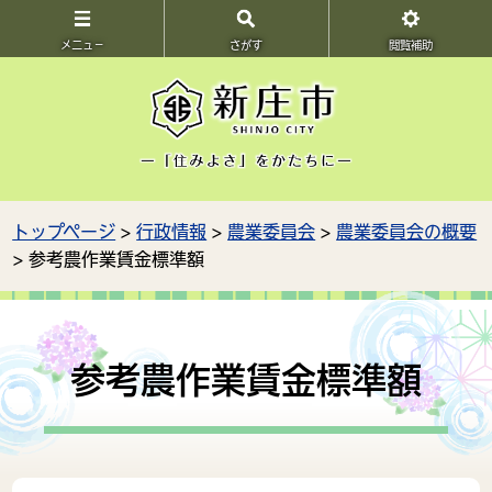
メニュ－
さがす
閲覧補助
トップページ
>
行政情報
>
農業委員会
>
農業委員会の概要
> 参考農作業賃金標準額
参考農作業賃金標準額