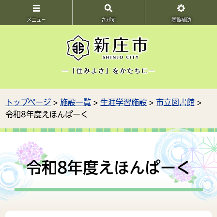
メニュ－
さがす
閲覧補助
トップページ
>
施設一覧
>
生涯学習施設
>
市立図書館
>
令和8年度えほんぱーく
令和8年度えほんぱーく