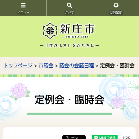
メニュ－
さがす
閲覧補助
トップページ
>
市議会
>
議会の会議日程
> 定例会・臨時会
定例会・臨時会