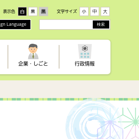
表示色
文字サイズ
ign Language
サ
イ
ト
内
検
索
企業・しごと
行政情報
者
生活
手当・医療制度・助成
歴史・文化
健康づくり
イベント情報
農業委員会
税金（事業者向け）
地域子育て支援センター・わ
高齢者・介護
観光情報誌
選挙
らすこ広場