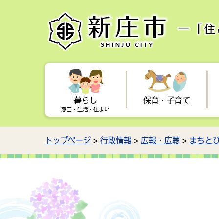
暮らし
保育・子育て
窓口・生活・住まい
トップページ
>
行政情報
>
広報・広聴
>
まちと
手続き
子育てに関するお知らせ
学校教育
健康・福祉に関するお知らせ
観光に関するお知らせ
行政情報に関するお知らせ
住ま
母子
芸術
国民
新庄
都市
入札情報
企業
保育所・幼稚園・放課後児童
献血
駅からおでかけ
森林・林業
健康
交通
広報
子ど
クラブ