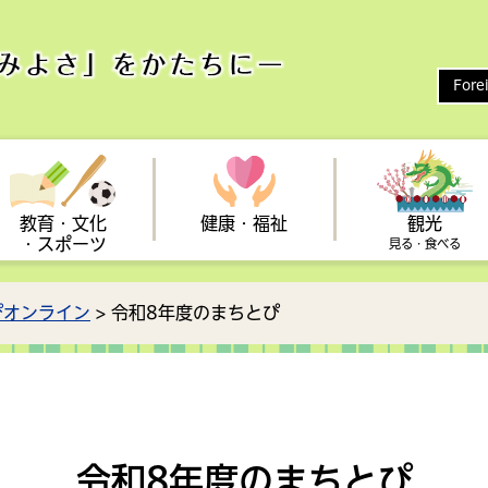
Fore
教育・文化
健康・福祉
観光
・スポーツ
見る・食べる
ぴオンライン
> 令和8年度のまちとぴ
い
保健
健康保険
まつり
整備
新型コロナウイルス
ひとり親支援
スポーツ
予防接種
しんじょう旅なび
雇用対策・助成制度（事業
農業
立地
向け）
診断
アクセス
・広聴
心の健康
フォトギャラリー
統計・情報
も・子育て会議
子育てに関する相談
令和8年度のまちとぴ