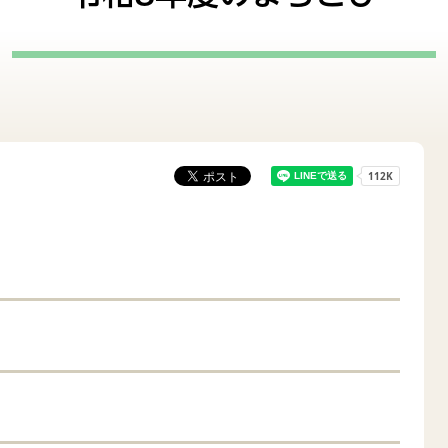
評価
監査
て支援
妊娠・出産
改革
市民協働