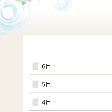
障がい者福祉
政策
行政
子育てに関する計画
子育
財産管理
行政
各種計画
6月
5月
4月