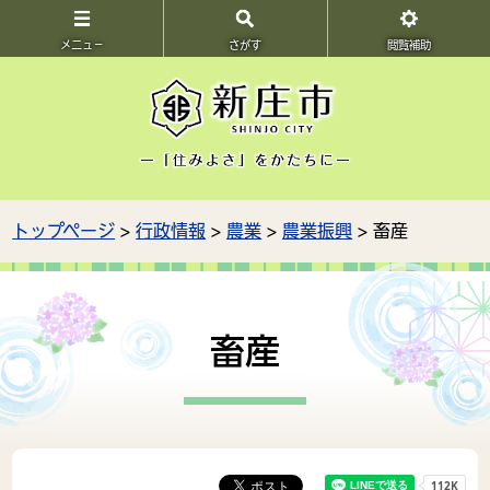
メニュ－
さがす
閲覧補助
トップページ
>
行政情報
>
農業
>
農業振興
> 畜産
畜産