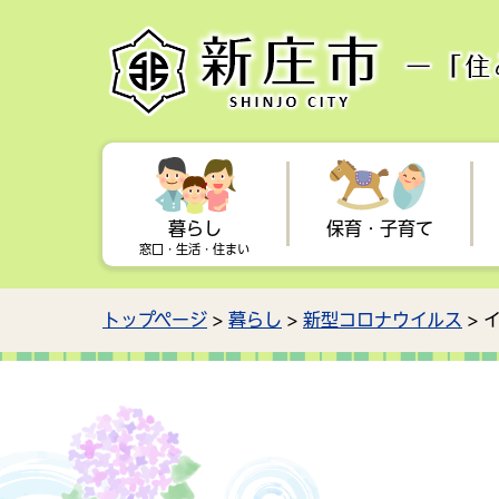
暮らし
保育・子育て
窓口・生活・住まい
トップページ
>
暮らし
>
新型コロナウイルス
> 
手続き
子育てに関するお知らせ
学校教育
健康・福祉に関するお知らせ
観光に関するお知らせ
行政情報に関するお知らせ
住ま
母子
芸術
国民
新庄
都市
入札情報
企業
保育所・幼稚園・放課後児童
献血
駅からおでかけ
森林・林業
健康
交通
広報
子ど
クラブ