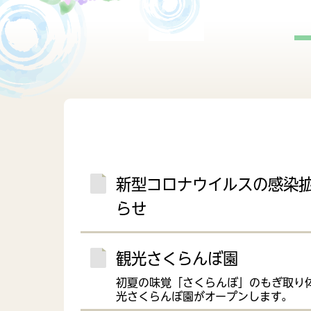
障がい者福祉
政策
行政
子育てに関する計画
子育
財産管理
行政
各種計画
新型コロナウイルスの感染
らせ
観光さくらんぼ園
初夏の味覚「さくらんぼ」のもぎ取り
光さくらんぼ園がオープンします。