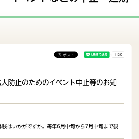
評価
監査
て支援
妊娠・出産
改革
市民協働
拡大防止のためのイベント中止等のお知
体験はいかがですか。毎年6月中旬から7月中旬まで観