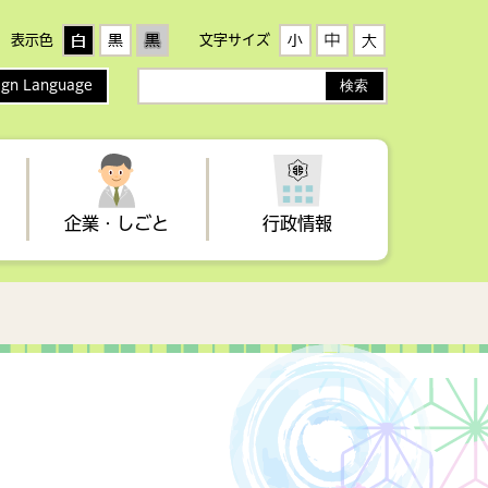
表示色
文字サイズ
ign Language
サ
イ
ト
内
検
索
企業・しごと
行政情報
者
生活
手当・医療制度・助成
歴史・文化
健康づくり
イベント情報
農業委員会
税金（事業者向け）
地域子育て支援センター・わ
高齢者・介護
観光情報誌
選挙
らすこ広場