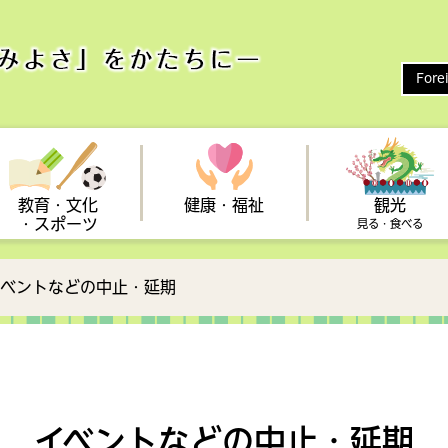
Fore
教育・文化
健康・福祉
観光
・スポーツ
見る・食べる
イベントなどの中止・延期
い
保健
健康保険
まつり
整備
新型コロナウイルス
ひとり親支援
スポーツ
予防接種
しんじょう旅なび
雇用対策・助成制度（事業
農業
立地
向け）
診断
アクセス
・広聴
心の健康
フォトギャラリー
統計・情報
も・子育て会議
子育てに関する相談
イベントなどの中止・延期