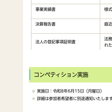
事業実績書
様式
決算報告書
直近
法
法人の登記事項証明書
れ
会社定款
最
コンペティション実施
直
を証
納税証明書
人
実施日：令和8年6月15日（月曜日）
税、
詳細は参加者希望者に別途通知いたしま
建築に関する資格。免許等の写し
最