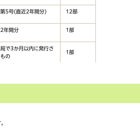
第5号(直近2年間分)
12部
2年間分
1部
務局で3か月以内に発行さ
1部
たもの
新の定款
1部
近のもので未納がないこと
することができる書類(法
1部
税、消費税及び地方消費
法人事業税、法人住民税)
す。
新のもの
1部