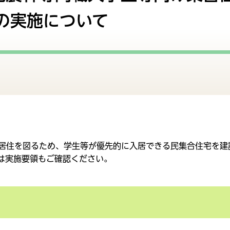
評価
監査
の実施について
て支援
妊娠・出産
改革
市民協働
居住を図るため、学生等が優先的に入居できる民集合住宅を建
は実施要領もご確認ください。