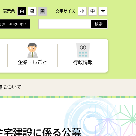
表示色
文字サイズ
ign Language
サ
イ
ト
内
検
索
企業・しごと
行政情報
施について
者
生活
手当・医療制度・助成
歴史・文化
健康づくり
イベント情報
農業委員会
税金（事業者向け）
地域子育て支援センター・わ
高齢者・介護
観光情報誌
選挙
らすこ広場
住宅建設に係る公募