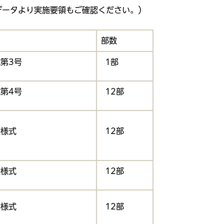
データより実施要領もご確認ください。）
部数
第3号
1部
第4号
12部
意様式
12部
意様式
12部
意様式
12部