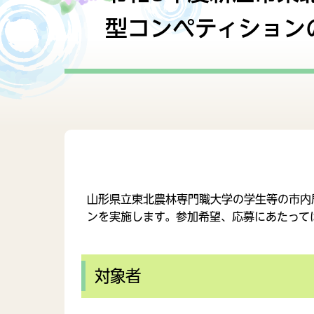
障がい者福祉
政策
行政
型コンペティション
子育てに関する計画
子育
財産管理
行政
各種計画
山形県立東北農林専門職大学の学生等の市内
ンを実施します。参加希望、応募にあたって
対象者