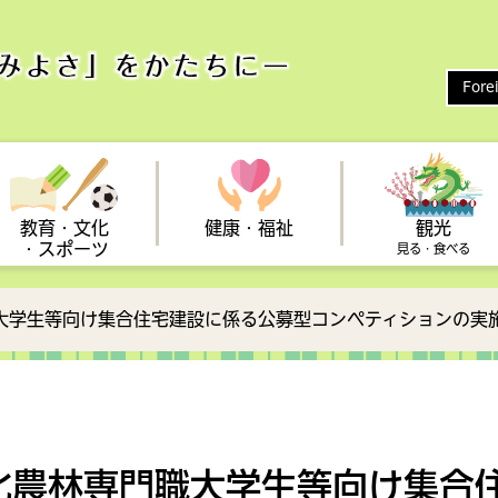
Fore
教育・文化
健康・福祉
観光
・スポーツ
見る・食べる
職大学生等向け集合住宅建設に係る公募型コンペティションの実
い
保健
健康保険
まつり
整備
新型コロナウイルス
ひとり親支援
スポーツ
予防接種
しんじょう旅なび
雇用対策・助成制度（事業
農業
立地
向け）
診断
アクセス
・広聴
心の健康
フォトギャラリー
統計・情報
も・子育て会議
子育てに関する相談
北農林専門職大学生等向け集合