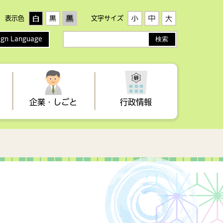
表示色
文字サイズ
ign Language
サ
イ
ト
内
検
索
企業・しごと
行政情報
者
生活
手当・医療制度・助成
歴史・文化
健康づくり
イベント情報
農業委員会
税金（事業者向け）
地域子育て支援センター・わ
高齢者・介護
観光情報誌
選挙
らすこ広場