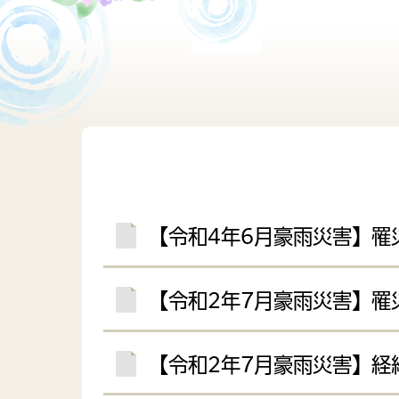
障がい者福祉
政策
行政
子育てに関する計画
子育
財産管理
行政
各種計画
【令和4年6月豪雨災害】罹
【令和2年7月豪雨災害】罹
【令和2年7月豪雨災害】経