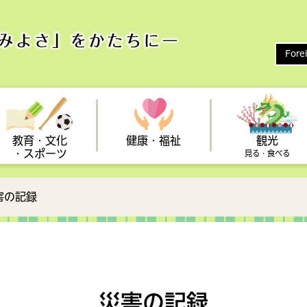
Fore
教育・文化
健康・福祉
観光
・スポーツ
見る・食べる
害の記録
い
保健
健康保険
まつり
整備
新型コロナウイルス
ひとり親支援
スポーツ
予防接種
しんじょう旅なび
雇用対策・助成制度（事業
農業
立地
向け）
診断
アクセス
・広聴
心の健康
フォトギャラリー
統計・情報
も・子育て会議
子育てに関する相談
災害の記録