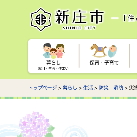
暮らし
保育・子育て
窓口・生活・住まい
トップページ
>
暮らし
>
生活
>
防災・消防
> 災
手続き
子育てに関するお知らせ
学校教育
健康・福祉に関するお知らせ
観光に関するお知らせ
行政情報に関するお知らせ
住ま
母子
芸術
国民
新庄
都市
入札情報
企業
保育所・幼稚園・放課後児童
献血
駅からおでかけ
森林・林業
健康
交通
広報
子ど
クラブ